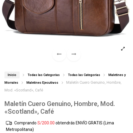
Inicio
Todas las Categorías
Todas las Categorías
Maletines y
Maletín Cuero Genuino, Hombre,
Morrales
Maletines Ejecutivos
Mod. «Scotland», Café
Maletín Cuero Genuino, Hombre, Mod.
«Scotland», Café
Comprando
S/
200.00
obtendrás ENVÍO GRATIS (Lima
Metropolitana)