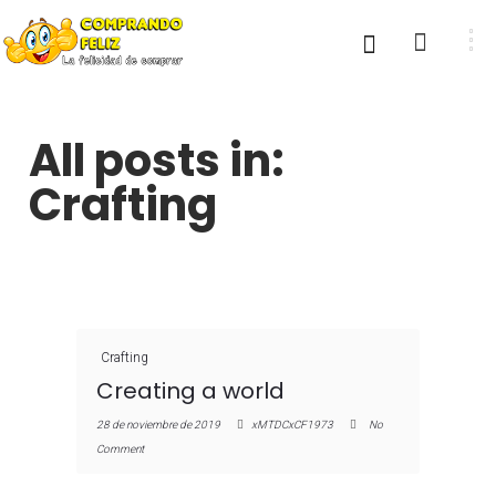
All posts in:
Crafting
Crafting
Creating a world
28 de noviembre de 2019
xMTDCxCF1973
No
Comment