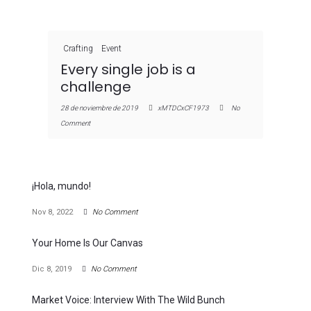
Crafting
Event
Every single job is a
challenge
28 de noviembre de 2019
xMTDCxCF1973
No
Comment
¡Hola, mundo!
Nov 8, 2022
No Comment
Your Home Is Our Canvas
Dic 8, 2019
No Comment
Market Voice: Interview With The Wild Bunch