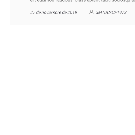
elit euismod faucibus. Class aptent taciti sociosqu a
27 de noviembre de 2019
xMTDCxCF1973